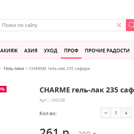
АКИЯЖ
АЗИЯ
УХОД
ПРОФ
ПРОЧИЕ РАДОСТИ
Гель-лаки
CHARME гель-лак 235 сафари
CHARME гель-лак 235 са
0%
Арт.: 109238
−
+
Кол-во:
261 р.
290 р.