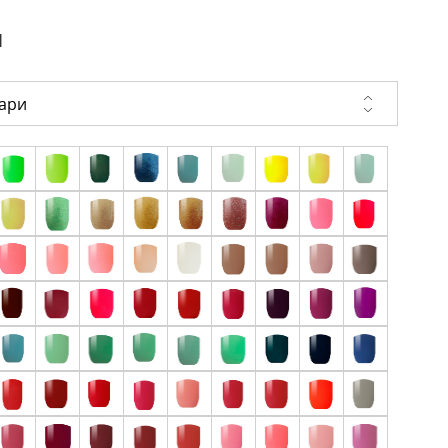
и
ари