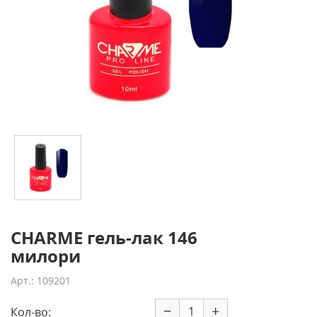
CHARME гель-лак 146
милори
Арт.: 109201
−
+
Кол-во: