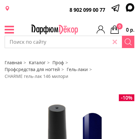
8 902 099 00 77
0
0 р.
Главная
Каталог
Проф
Профсредства для ногтей
Гель-лаки
CHARME гель-лак 146 милори
-10%