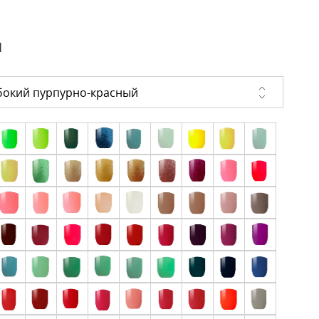
и
бокий пурпурно-красный