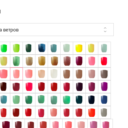
и
а ветров