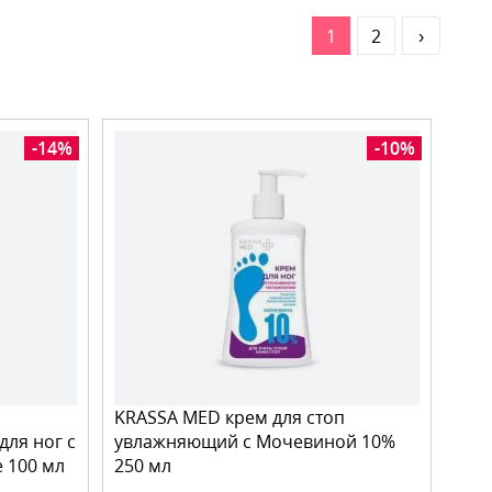
1
2
›
-14%
-10%
KRASSA MED крем для стоп
ля ног с
увлажняющий с Мочевиной 10%
 100 мл
250 мл