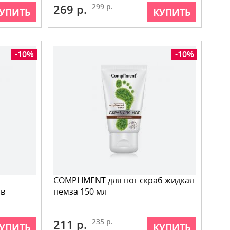
269 р.
299 р.
УПИТЬ
КУПИТЬ
-10%
-10%
COMPLIMENT для ног скраб жидкая
ив
пемза 150 мл
211 р.
235 р.
УПИТЬ
КУПИТЬ