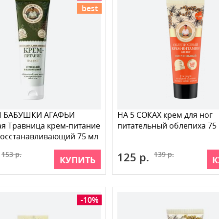
best
 БАБУШКИ АГАФЬИ
НА 5 СОКАХ крем для ног
я Травница крем-питание
питательный облепиха 75
Восстанавливающий 75 мл
153 р.
125 р.
139 р.
КУПИТЬ
К
-10%