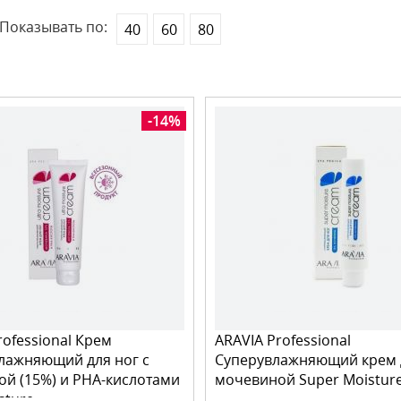
Показывать по:
40
60
80
-14%
rofessional Крем
ARAVIA Professional
лажняющий для ног с
Суперувлажняющий крем д
й (15%) и PHA-кислотами
мочевиной Super Moisture
sture