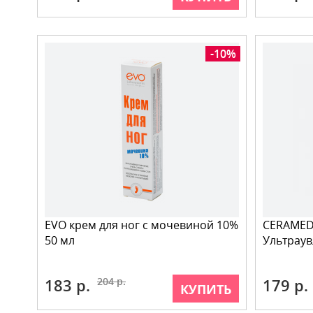
-10%
EVO крем для ног с мочевиной 10%
CERAMED 
50 мл
Ультрау
183 р.
204 р.
179 р.
КУПИТЬ