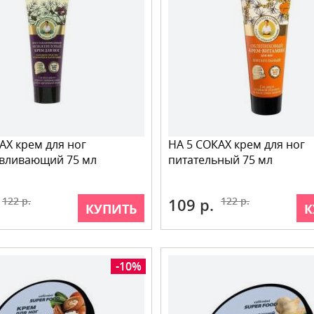
АХ крем для ног
НА 5 СОКАХ крем для ног
авливающий 75 мл
питательный 75 мл
122 р.
109 р.
122 р.
КУПИТЬ
К
-10%