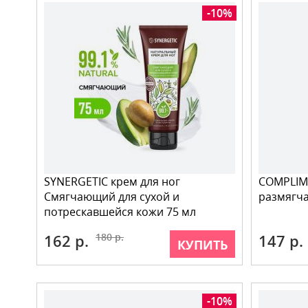
-10%
SYNERGETIC крем для ног
COMPLIME
Смягчающий для сухой и
размягч
потрескавшейся кожи 75 мл
162 р.
180 р.
147 р.
КУПИТЬ
-10%