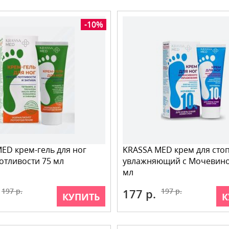
-10%
ED крем-гель для ног
KRASSA MED крем для сто
отливости 75 мл
увлажняющий с Мочевино
мл
197 р.
177 р.
197 р.
КУПИТЬ
К