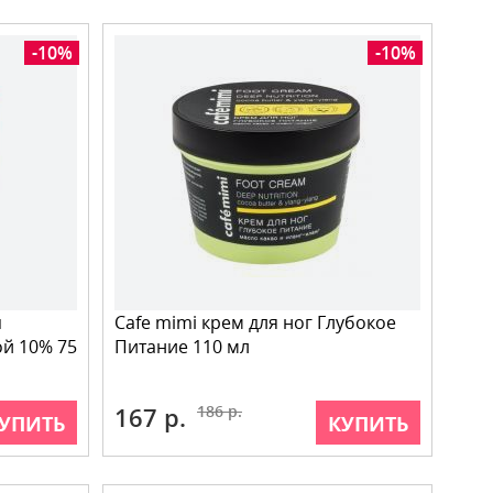
-10%
-10%
п
Cafe mimi крем для ног Глубокое
й 10% 75
Питание 110 мл
167 р.
186 р.
УПИТЬ
КУПИТЬ