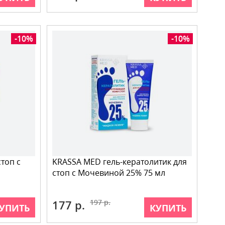
-10%
-10%
топ с
KRASSA MED гель-кератолитик для
стоп с Мочевиной 25% 75 мл
177 р.
197 р.
УПИТЬ
КУПИТЬ