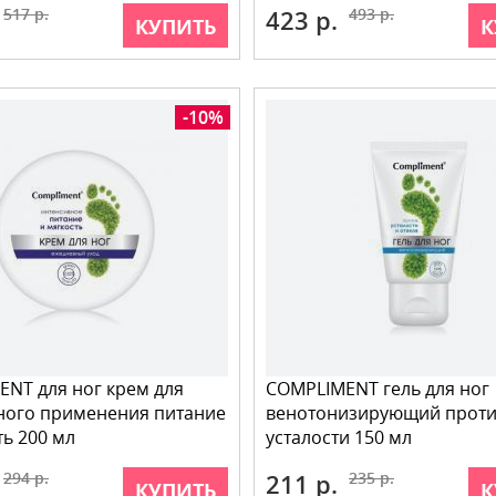
517 р.
423 р.
493 р.
КУПИТЬ
К
-10%
NT для ног крем для
COMPLIMENT гель для ног
ного применения питание
венотонизирующий прот
ть 200 мл
усталости 150 мл
294 р.
211 р.
235 р.
КУПИТЬ
К