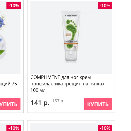
-10%
-10%
COMPLIMENT для ног крем
ющий 75
профилактика трещин на пятках
100 мл
141 р.
157 р.
УПИТЬ
КУПИТЬ
-10%
-10%