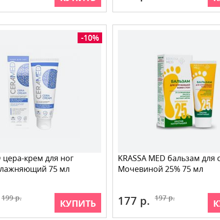
-10%
цера-крем для ног
KRASSA MED бальзам для с
влажняющий 75 мл
Мочевиной 25% 75 мл
199 р.
177 р.
197 р.
КУПИТЬ
К