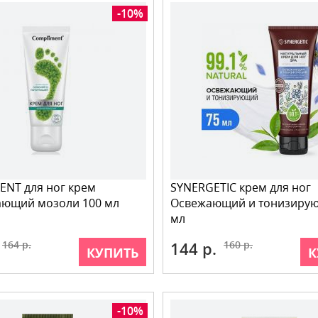
-10%
NT для ног крем
SYNERGETIC крем для ног
ающий мозоли 100 мл
Освежающий и тонизиру
мл
164 р.
144 р.
160 р.
КУПИТЬ
К
-10%