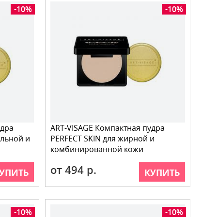
-10%
-10%
удра
ART-VISAGE Компактная пудра
льной и
PERFECT SKIN для жирной и
комбинированной кожи
от 494 р.
УПИТЬ
КУПИТЬ
-10%
-10%