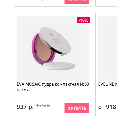
-10%
EVA MOSAIC пудра компактная №03
EVELINE 
песок
937 р.
1 042 р.
от 918
КУПИТЬ