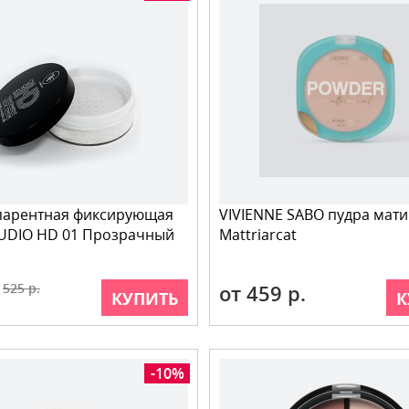
спарентная фиксирующая
VIVIENNE SABO пудра мат
TUDIO HD 01 Прозрачный
Mattriarcat
525 р.
от 459 р.
КУПИТЬ
К
-10%