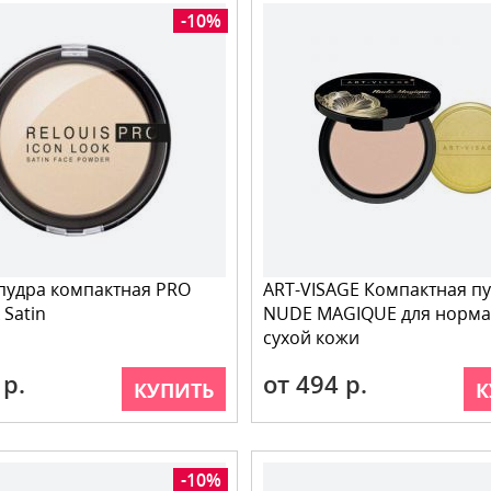
-10%
пудра компактная PRO
ART-VISAGE Компактная п
 Satin
NUDE MAGIQUE для норма
сухой кожи
 р.
от 494 р.
КУПИТЬ
К
-10%