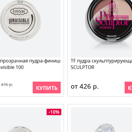
 прозрачная пудра-финиш
TF пудра скульптурирующ
visible 100
SCULPTOR
476 р.
от 426 р.
КУПИТЬ
К
-10%