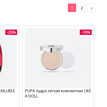
1
2
›
-25%
-10%
AILLIBLE
PUPA пудра легкая компактная LIKE
A DOLL