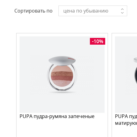
Сортировать по
цена по убыванию
-10%
PUPA пудра-румяна запеченые
PUPA пуд
матирую