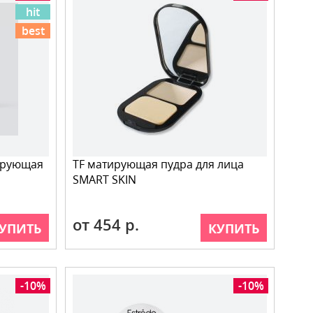
hit
best
ирующая
TF матирующая пудра для лица
SMART SKIN
от 454 р.
УПИТЬ
КУПИТЬ
-10%
-10%