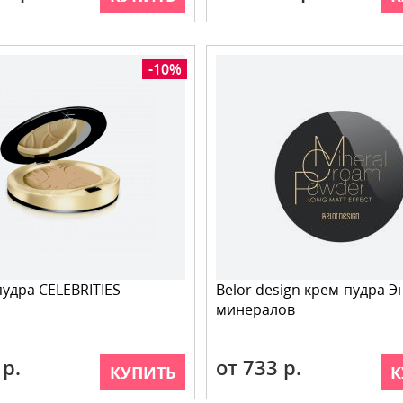
-10%
пудра CELEBRITIES
Belor design крем-пудра Э
минералов
 р.
от 733 р.
КУПИТЬ
К