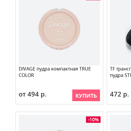
DIVAGE пудра компактная TRUE
TF тран
COLOR
пудра S
от 494 р.
472 р.
КУПИТЬ
-10%