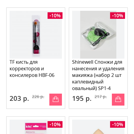
-10%
-10%
TF кисть для
Shinewell Спонжи для
корректоров и
нанесения и удаления
консилеров HBF-06
макияжа (набор 2 шт
каплевидный
овальный) SP1-4
203 р.
226 р.
195 р.
217 р.
-10%
-10%