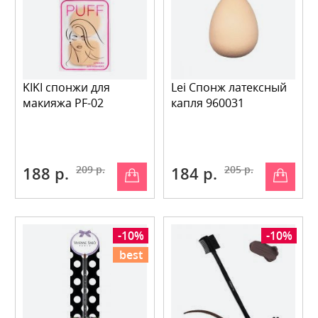
KIKI спонжи для
Lei Спонж латексный
макияжа PF-02
капля 960031
188 р.
209 р.
184 р.
205 р.
-10%
-10%
best