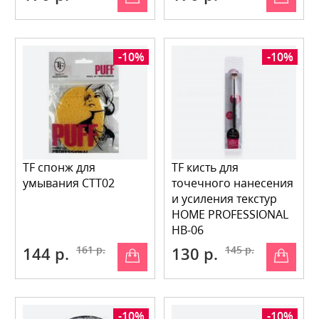
-10%
-10%
TF спонж для
TF кисть для
умывания CTT02
точечного нанесения
и усиления текстур
HOME PROFESSIONAL
HB-06
144 р.
161 р.
130 р.
145 р.
-10%
-10%