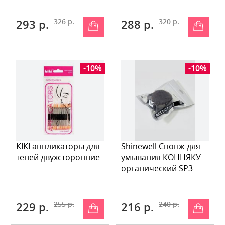
293 р.
326 р.
288 р.
320 р.
-10%
-10%
KIKI аппликаторы для
Shinewell Спонж для
теней двухсторонние
умывания КОННЯКУ
органический SP3
229 р.
255 р.
216 р.
240 р.