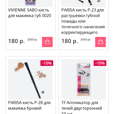
VIVIENNE SABO кисть
PARISA кисть P-23 для
для макияжа губ 0020
растушевки губной
помады или
точечного нанесения
корректирующего
средства
180 р.
200 р.
180 р.
200 р.
-10%
-10%
PARISA кисть P-28 для
TF Аппликатор для
макияжа бровей
теней двусторонний
10 шт