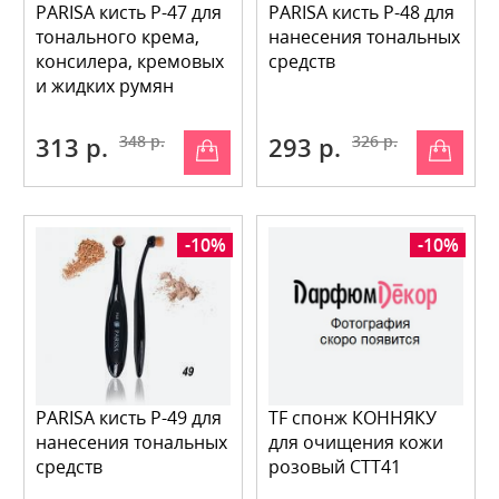
PARISA кисть P-47 для
PARISA кисть P-48 для
тонального крема,
нанесения тональных
консилера, кремовых
средств
и жидких румян
313 р.
348 р.
293 р.
326 р.
-10%
-10%
PARISA кисть P-49 для
TF спонж КОННЯКУ
нанесения тональных
для очищения кожи
средств
розовый СТТ41