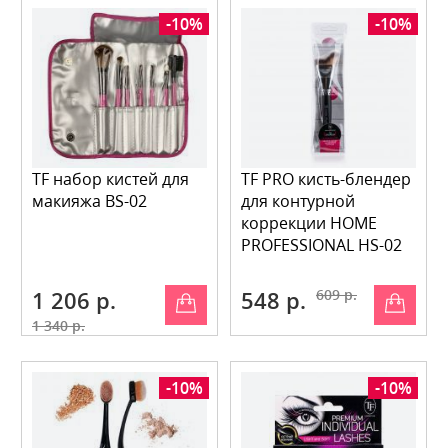
-10%
-10%
TF набор кистей для
TF PRO кисть-блендер
макияжа BS-02
для контурной
коррекции HOME
PROFESSIONAL HS-02
1 206 р.
548 р.
609 р.
1 340 р.
-10%
-10%