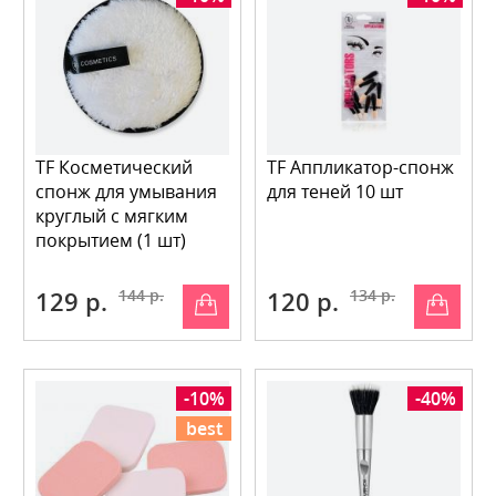
TF Косметический
TF Аппликатор-спонж
спонж для умывания
для теней 10 шт
круглый с мягким
покрытием (1 шт)
129 р.
144 р.
120 р.
134 р.
-10%
-40%
best