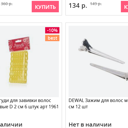
360 р.
134 р.
149 р.
КУПИТЬ
К
-10%
best
гуди для завивки волос
DEWAL Зажим для волос ме
вые D 2 см 6 штук арт 1961
см 12 шт
наличии
Нет в наличии