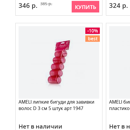
346 р.
385 р.
324 р.
КУПИТЬ
-10%
best
AMELI липкие бигуди для завивки
AMELI би
волос D 3 см 5 штук арт 1947
пластико
Нет в наличии
Нет в 