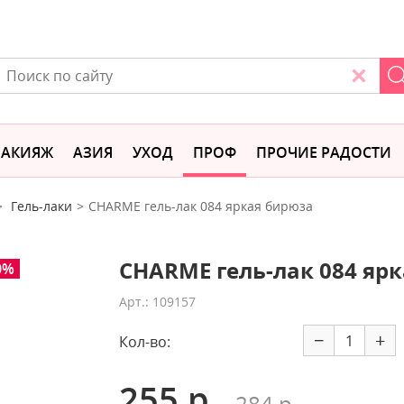
АКИЯЖ
АЗИЯ
УХОД
ПРОФ
ПРОЧИЕ РАДОСТИ
Гель-лаки
CHARME гель-лак 084 яркая бирюза
CHARME гель-лак 084 яр
0%
Арт.: 109157
−
+
Кол-во:
255 р.
284 р.