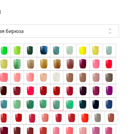
и
ая бирюза