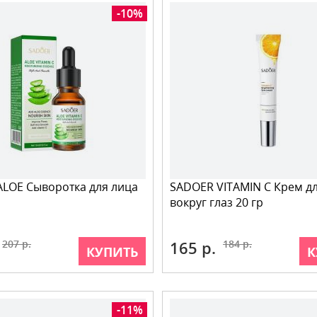
-10%
LOE Сыворотка для лица
SADOER VITAMIN C Крем д
вокруг глаз 20 гр
207 р.
165 р.
184 р.
КУПИТЬ
К
-11%