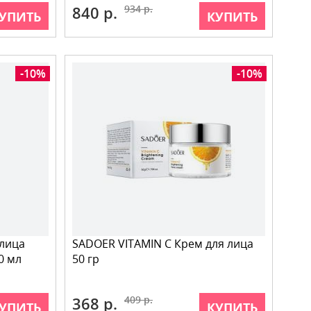
840 р.
934 р.
УПИТЬ
КУПИТЬ
-10%
-10%
 лица
SADOER VITAMIN C Крем для лица
70 мл
50 гр
368 р.
409 р.
УПИТЬ
КУПИТЬ