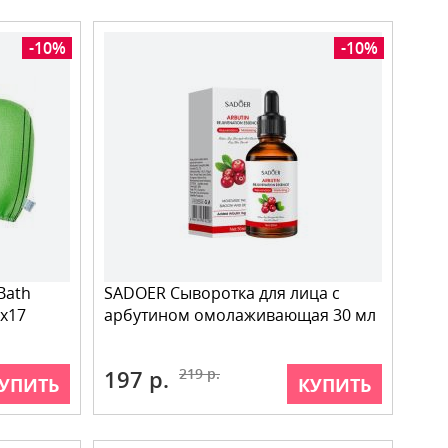
-10%
-10%
Bath
SADOER Сыворотка для лица с
х17
арбутином омолаживающая 30 мл
197 р.
219 р.
УПИТЬ
КУПИТЬ