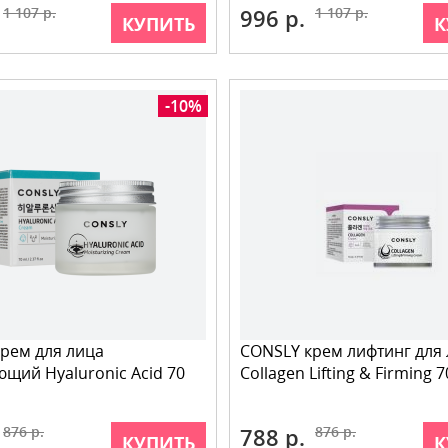
1 107 р.
996 р.
1 107 р.
КУПИТЬ
К
-10%
рем для лица
CONSLY крем лифтинг для
щий Hyaluronic Acid 70
Collagen Lifting & Firming 
876 р.
788 р.
876 р.
КУПИТЬ
К