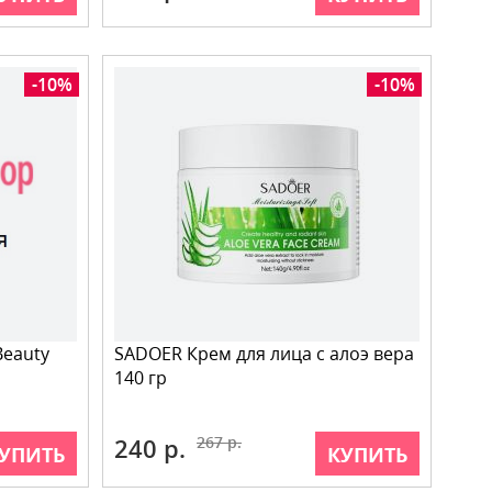
-10%
-10%
Beauty
SADOER Крем для лица с алоэ вера
140 гр
240 р.
267 р.
УПИТЬ
КУПИТЬ