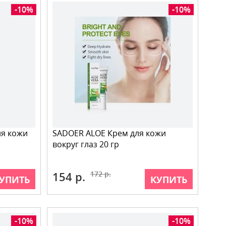
-10%
-10%
ля кожи
SADOER ALOE Крем для кожи
вокруг глаз 20 гр
154 р.
172 р.
УПИТЬ
КУПИТЬ
-10%
-10%