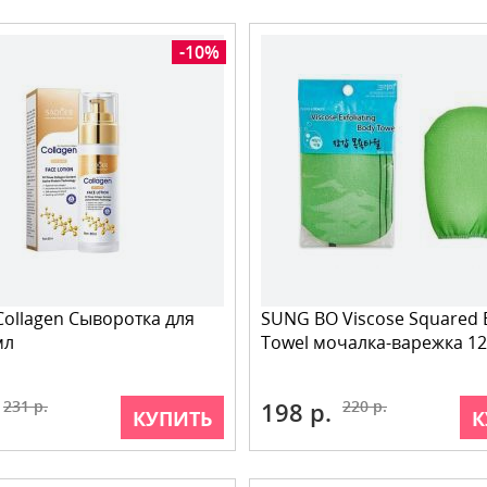
-10%
ollagen Сыворотка для
SUNG BO Viscose Squared 
мл
Towel мочалка-варежка 12
231 р.
198 р.
220 р.
КУПИТЬ
К