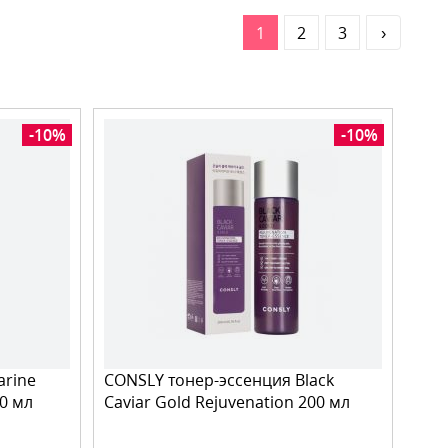
1
2
3
›
-10%
-10%
arine
CONSLY тонер-эссенция Black
00 мл
Caviar Gold Rejuvenation 200 мл