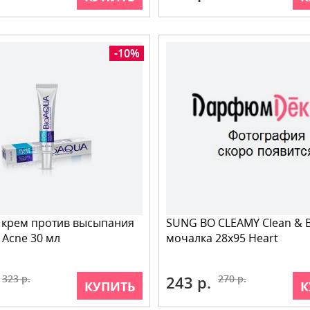
-10%
 крем против высыпания
SUNG BO CLEAMY Clean & 
 Acne 30 мл
мочалка 28х95 Heart
323 р.
243 р.
270 р.
КУПИТЬ
К