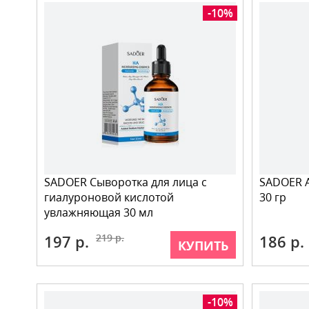
-10%
SADOER Сыворотка для лица с
SADOER A
гиалуроновой кислотой
30 гр
увлажняющая 30 мл
197 р.
219 р.
186 р.
КУПИТЬ
-10%