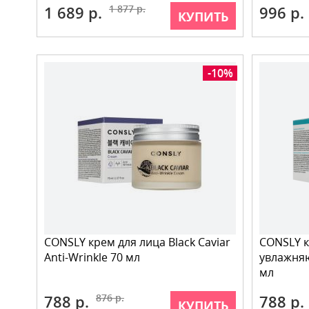
1 689 р.
1 877 р.
996 р.
КУПИТЬ
-10%
CONSLY крем для лица Black Caviar
CONSLY к
Anti-Wrinkle 70 мл
увлажняю
мл
788 р.
876 р.
788 р.
КУПИТЬ