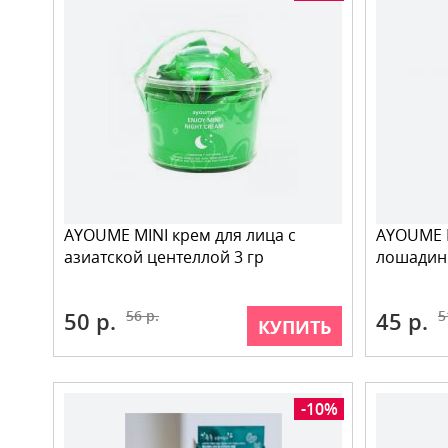
AYOUME MINI крем для лица с
AYOUME M
азиатской центеллой 3 гр
лошадин
50 р.
56 р.
45 р.
5
КУПИТЬ
-10%