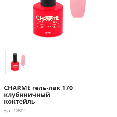
CHARME гель-лак 170
клубнничный
коктейль
Арт.: 109211