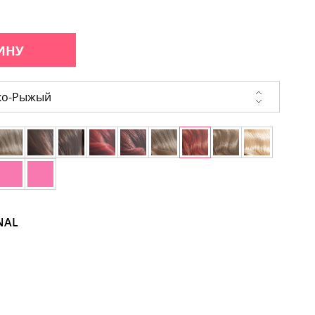
ИНУ
ко-Рыжый
NAL