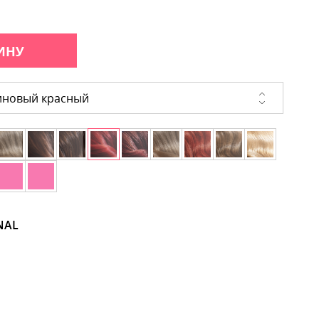
ИНУ
иновый красный
NAL