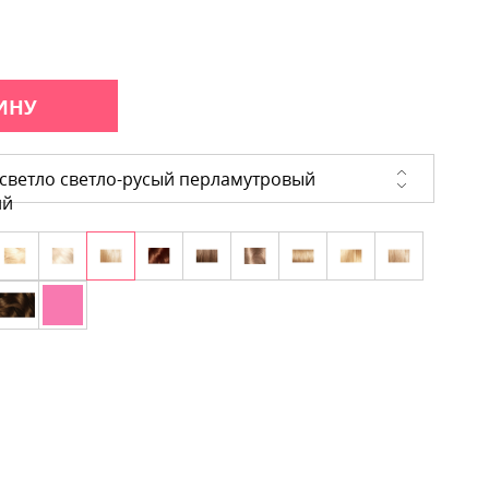
ИНУ
светло светло-русый перламутровый
ий