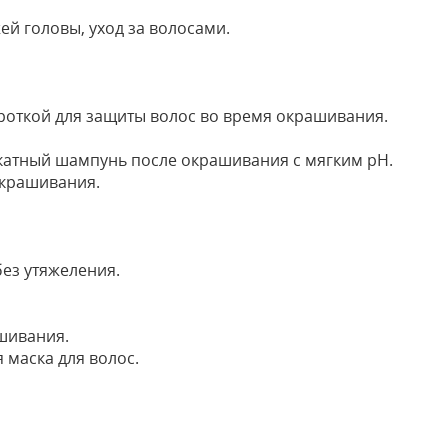
жей головы, уход за волосами.
откой для защиты волос во время окрашивания.
икатный шампунь после окрашивания с мягким pH.
окрашивания.
без утяжеления.
шивания.
 маска для волос.
Оставить
Ваше Имя