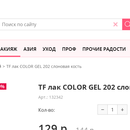
АКИЯЖ
АЗИЯ
УХОД
ПРОФ
ПРОЧИЕ РАДОСТИ
й
TF лак COLOR GEL 202 слоновая кость
TF лак COLOR GEL 202 сл
0%
Арт.: 132342
−
+
Кол-во:
129 р.
144 р.