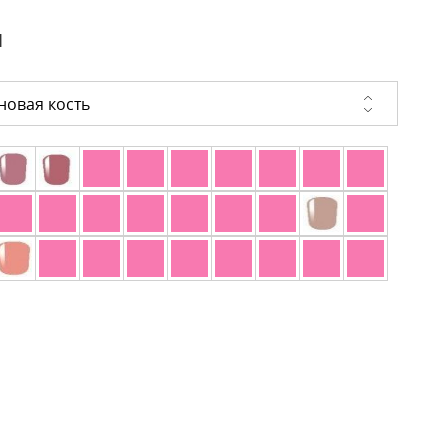
и
новая кость