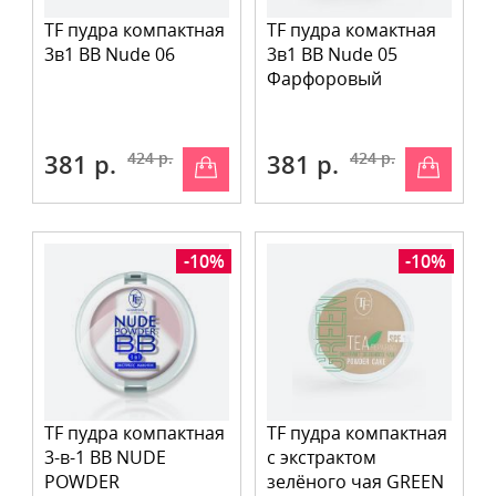
TF пудра компактная
TF пудра комактная
3в1 BB Nude 06
3в1 BB Nude 05
Фарфоровый
381 р.
424 р.
381 р.
424 р.
-10%
-10%
TF пудра компактная
TF пудра компактная
3-в-1 BB NUDE
с экстрактом
POWDER
зелёного чая GREEN