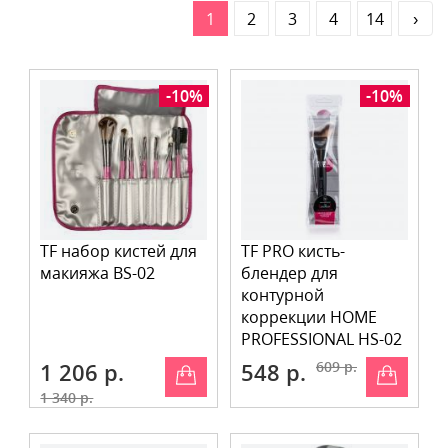
1
2
3
4
14
›
-10%
-10%
TF набор кистей для
TF PRO кисть-
макияжа BS-02
блендер для
контурной
коррекции HOME
PROFESSIONAL HS-02
1 206 р.
548 р.
609 р.
1 340 р.