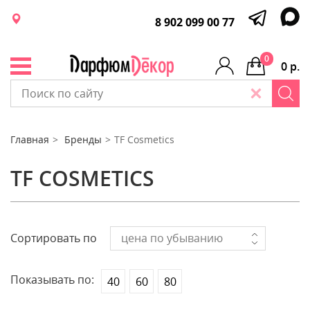
8 902 099 00 77
0
0 р.
Главная
Бренды
TF Cosmetics
TF COSMETICS
Сортировать по
цена по убыванию
Показывать по:
40
60
80