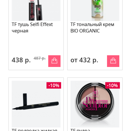
TF тушь Selfi Effext
TF тональный крем
черная
BIO ORGANIC
438 р.
487 р.
от 432 р.
-10%
-10%
TF подводка жидкая
TF пудра