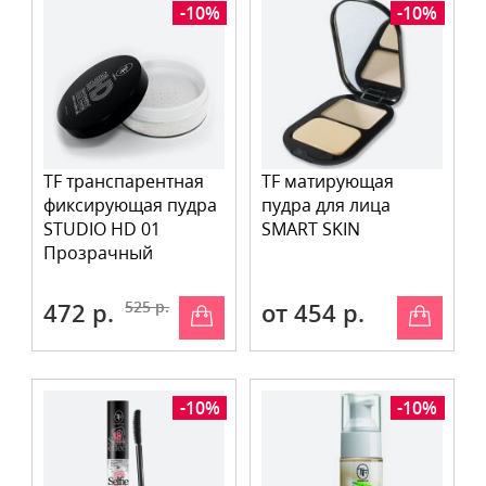
-10%
-10%
TF транспарентная
TF матирующая
фиксирующая пудра
пудра для лица
STUDIO HD 01
SMART SKIN
Прозрачный
472 р.
525 р.
от 454 р.
-10%
-10%