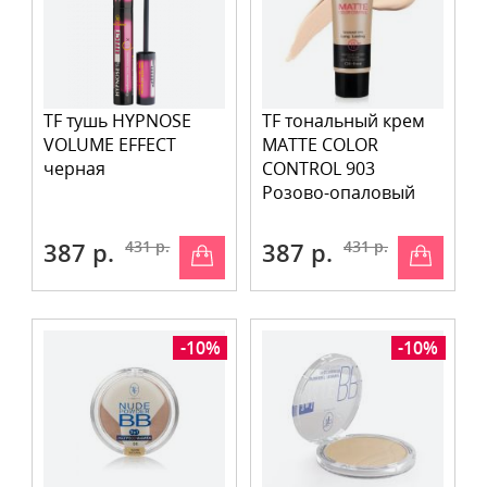
TF тушь HYPNOSE
TF тональный крем
VOLUME EFFECT
MATTE COLOR
черная
CONTROL 903
Розово-опаловый
387 р.
431 р.
387 р.
431 р.
-10%
-10%