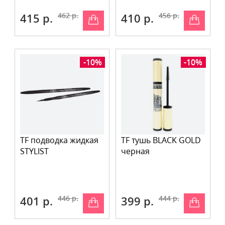
415 р.
462 р.
410 р.
456 р.
-10%
-10%
TF подводка жидкая
TF тушь BLACK GOLD
STYLIST
черная
401 р.
446 р.
399 р.
444 р.