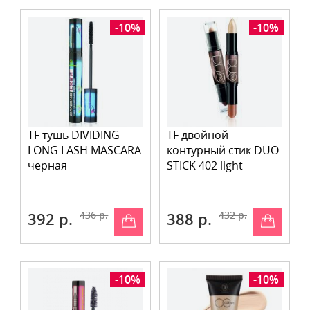
-10%
-10%
TF тушь DIVIDING
TF двойной
LONG LASH MASCARA
контурный стик DUO
черная
STICK 402 light
392 р.
436 р.
388 р.
432 р.
-10%
-10%