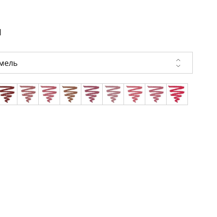
и
мель