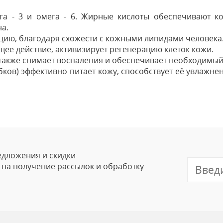
а - 3 и омега - 6. Жирные кислоты обеспечивают к
а.
цию, благодаря схожести с кожными липидами человека
щее действие, активизирует регенерацию клеток кожи.
также снимает воспаления и обеспечивает необходимый 
ков) эффективно питает кожу, способствует её увлажнен
Оставить
Ваше Имя
Email
едложения и скидки
е на получение рассылок и обработку
Отзыв