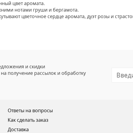
нный цвет аромата.
хними нотами груши и бергамота.
ывают цветочное сердце аромата, дуэт розы и страстоц
Оставить
Ваше Имя
Email
едложения и скидки
е на получение рассылок и обработку
Отзыв
Ответы на вопросы
Как сделать заказ
Доставка
Ваш рейтинг