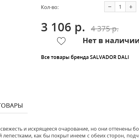
−
+
Кол-во:
3 106 р.
4 375 р.
Нет в наличи
Все товары бренда SALVADOR DALI
ТОВАРЫ
 свежесть и искрящееся очарование, но они оттенены б
лепестками, как бы покрыт инеем с обеих сторон, под