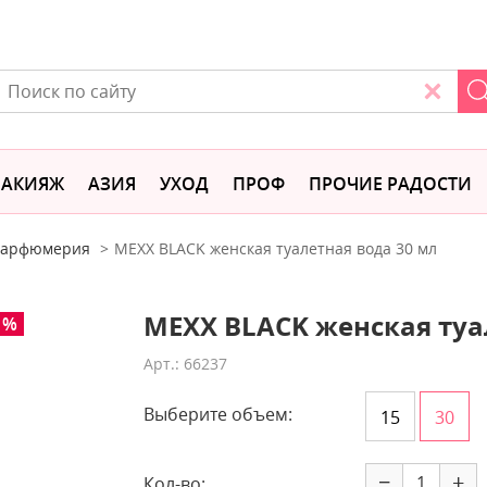
АКИЯЖ
АЗИЯ
УХОД
ПРОФ
ПРОЧИЕ РАДОСТИ
 парфюмерия
MEXX BLACK женская туалетная вода 30 мл
MEXX BLACK женская туа
1%
Арт.: 66237
Выберите объем:
15
30
−
+
Кол-во: