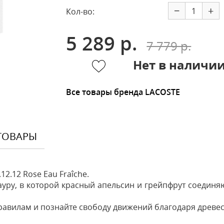
−
+
Кол-во:
5 289 р.
7 779 р.
Нет в наличи
Все товары бренда LACOSTE
ТОВАРЫ
12.12 Rose Eau Fraîche.
ауру, в которой красный апельсин и грейпфрут соедин
правилам и познайте свободу движений благодаря древе
Оставить