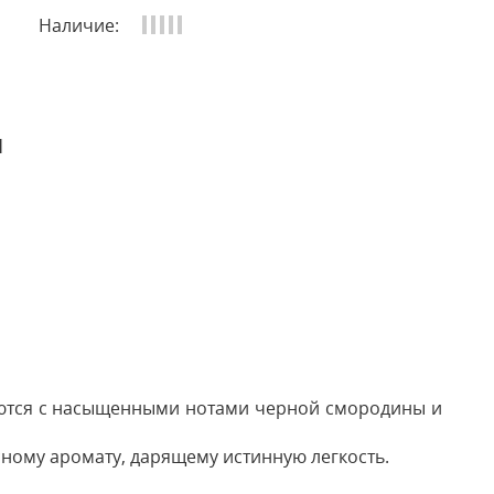
Наличие:
и
яются с насыщенными нотами черной смородины и
сному аромату, дарящему истинную легкость.
 отзыв