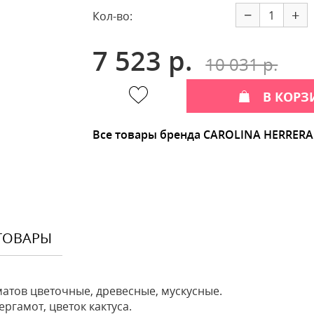
−
+
Кол-во:
7 523 р.
10 031 р.
В КОРЗ
Все товары бренда CAROLINA HERRERA
ТОВАРЫ
матов цветочные, древесные, мускусные.
ргамот, цветок кактуса.