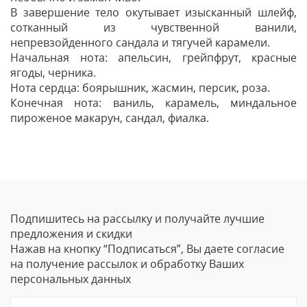
В завершение тело окутывает изысканный шлейф,
сотканный из чувственной ванили,
непревзойденного сандала и тягучей карамели.
Начальная нота: апельсин, грейпфрут, красные
ягоды, черника.
Нота сердца: боярышник, жасмин, персик, роза.
Конечная нота: ваниль, карамель, миндальное
пироженое макарун, сандал, фиалка.
Отзывы
Оставить отзыв
Подпишитесь на рассылку и получайте лучшие
Ваше Имя
предложения и скидки
Нажав на кнопку “Подписаться”, Вы даете согласие
Email
на получение рассылок и обработку Ваших
персональных данных
Отзыв