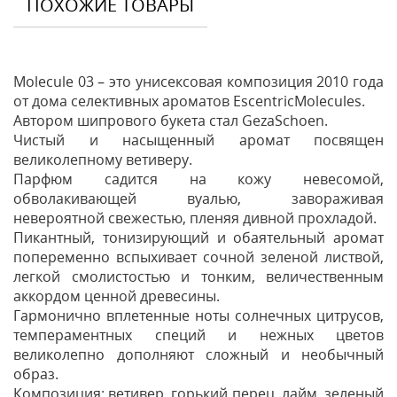
ПОХОЖИЕ ТОВАРЫ
Molecule 03 – это унисексовая композиция 2010 года
от дома селективных ароматов EscentricMolecules.
Автором шипрового букета стал GezaSchoen.
Чистый и насыщенный аромат посвящен
великолепному ветиверу.
Парфюм садится на кожу невесомой,
обволакивающей вуалью, завораживая
невероятной свежестью, пленяя дивной прохладой.
Пикантный, тонизирующий и обаятельный аромат
попеременно вспыхивает сочной зеленой листвой,
легкой смолистостью и тонким, величественным
аккордом ценной древесины.
Гармонично вплетенные ноты солнечных цитрусов,
темпераментных специй и нежных цветов
великолепно дополняют сложный и необычный
образ.
Композиция: ветивер, горький перец, лайм, зеленый