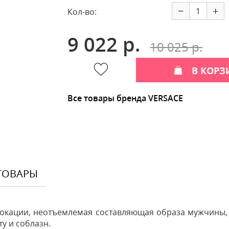
−
+
Кол-во:
9 022 р.
10 025 р.
В КОРЗ
Все товары бренда VERSACE
ТОВАРЫ
окации, неотъемлемая составляющая образа мужчины, г
у и соблазн.