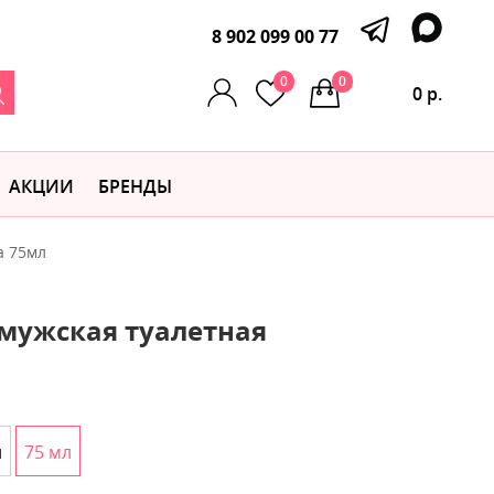
8 902 099 00 77
0
0
0 р.
АКЦИИ
БРЕНДЫ
а 75мл
 мужская туалетная
л
75 мл