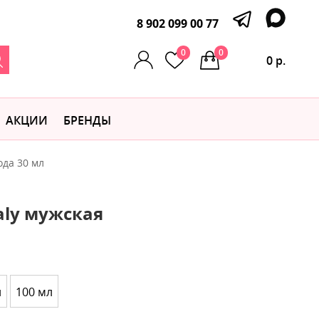
8 902 099 00 77
0
0
0 р.
АКЦИИ
БРЕНДЫ
ода 30 мл
taly мужская
л
100 мл