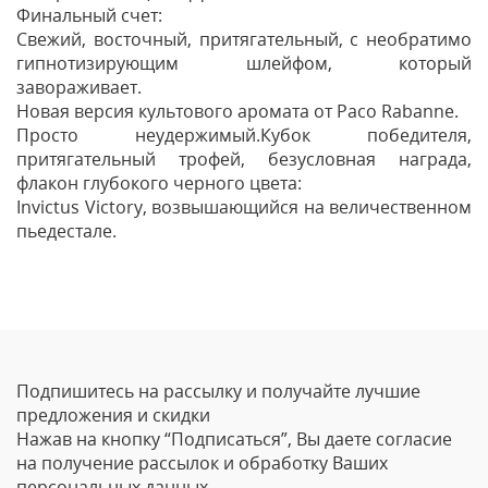
Финальный счет:
Свежий, восточный, притягательный, с необратимо
гипнотизирующим шлейфом, который
завораживает.
Новая версия культового аромата от Paco Rabanne.
Просто неудержимый.Кубок победителя,
притягательный трофей, безусловная награда,
флакон глубокого черного цвета:
Invictus Victory, возвышающийся на величественном
пьедестале.
Отзывы
Оставить отзыв
Подпишитесь на рассылку и получайте лучшие
Ваше Имя
предложения и скидки
Нажав на кнопку “Подписаться”, Вы даете согласие
Email
на получение рассылок и обработку Ваших
персональных данных