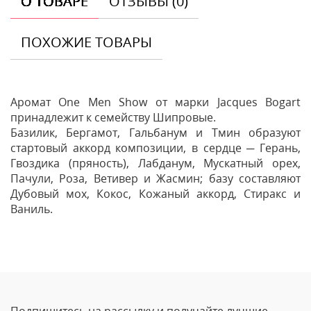
О ТОВАРЕ
ОТЗЫВЫ (0)
ПОХОЖИЕ ТОВАРЫ
Аромат One Men Show от марки Jacques Bogart
принадлежит к семейству Шипровые.
Базилик, Бергамот, Гальбанум и Тмин образуют
стартовый аккорд композиции, в сердце ─ Герань,
Гвоздика (пряность), Лабданум, Мускатный орех,
Пачули, Роза, Ветивер и Жасмин; базу составляют
Дубовый мох, Кокос, Кожаный аккорд, Стиракс и
Ваниль.
Отзывы
Оставить отзыв
Подпишитесь на рассылку и получайте лучшие