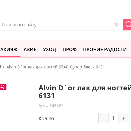
АКИЯЖ
АЗИЯ
УХОД
ПРОФ
ПРОЧИЕ РАДОСТИ
й
Alvin D`or лак для ногтей STAR Супер блеск 6131
Alvin D`or лак для ногте
0%
6131
Арт.: 143827
−
+
Кол-во: