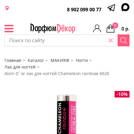
8 902 099 00 77
0
0 р.
Главная
Каталог
МАКИЯЖ
Ногти
Лак для ногтей
Alvin D`or лак для ногтей Сhameleon rainbow 6620
-10%