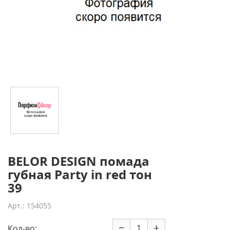
BELOR DESIGN помада
губная Party in red тон
39
Арт.: 154055
−
+
Кол-во: