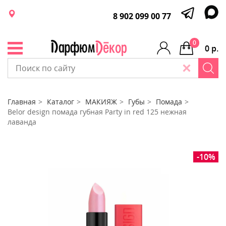
8 902 099 00 77
0
0 р.
Главная
Каталог
МАКИЯЖ
Губы
Помада
Belor design помада губная Party in red 125 нежная
лаванда
-10%