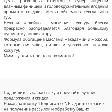
губ.12 роскошных оттенков с суперглянцевым
влажным финишем и головокружительным ягодным
ароматом создают эффект объемных сексуальных
губ.
Нежная желейно - масляная текстура блеска
прекрасно распределяется благодаря большому
пушистому аппликатору.
Формула обогащена маслами макадамии и жожоба,
которые смягчают, питают и увлажняют нежную
кожу губ.
Ммм… устоять просто невозможно!
Отзывы
Оставить отзыв
Подпишитесь на рассылку и получайте лучшие
Ваше Имя
предложения и скидки
Нажав на кнопку “Подписаться”, Вы даете согласие
Email
на получение рассылок и обработку Ваших