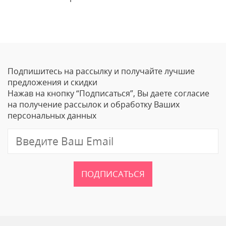
Отзывы
Татьяна
14.03.2021
Подпишитесь на рассылку и получайте лучшие
Отличная тушь! Прекрасно ложиться, в
предложения и скидки
течение дня не осыпается. Создает красивый
Нажав на кнопку “Подписаться”, Вы даете согласие
объем и изгиб. Пользуюсь несколько лет, с
на получение рассылок и обработку Ваших
тех пор, как она стоила рублей 80)
персональных данных
Оставить отзыв
ПОДПИСАТЬСЯ
Ваше Имя
Email