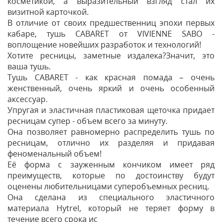
косметикой, а выразительный взгляд стал их
визитной карточкой.
В отличие от своих предшественниц эпохи первых
кабаре, тушь CABARET от VIVIENNE SABO -
воплощение новейших разработок и технологий!
Хотите ресницы, заметные издалека?Значит, это
ваша тушь.
Тушь CABARET - как красная помада – очень
женственный, очень яркий и очень особенный
аксессуар.
Упругая и эластичная пластиковая щеточка придает
ресницам супер - объем всего за минуту.
Она позволяет равномерно распределить тушь по
ресницам, отлично их разделяя и придавая
феноменальный объем!
Её форма с зауженным кончиком имеет ряд
преимуществ, которые по достоинству будут
оценены любительницами суперобъемных ресниц.
Она сделана из специального эластичного
материала Hytrel, который не теряет форму в
течение всего срока ис