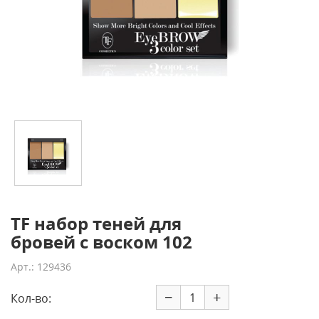
TF набор теней для
бровей с воском 102
Арт.: 129436
−
+
Кол-во: