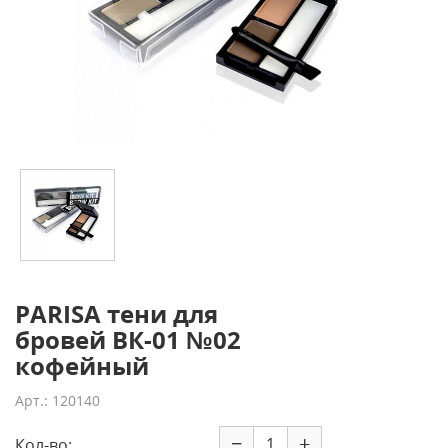
PARISA тени для
бровей ВК-01 №02
кофейный
Арт.: 120140
−
+
Кол-во: