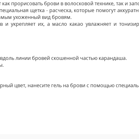
ак прорисовать брови в волосковой технике, так и запо
ециальная щетка - расческа, которые помогут аккуратно
самым ухоженный вид бровям.
ов и укрепляет их, а масло какао увлажняет и тонизи
вдоль линии бровей скошенной частью карандаша.
ы.
рный цвет, нанесите гель на брови с помощью специаль
Оставить
Ваше Имя