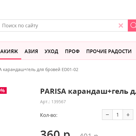
АКИЯЖ
АЗИЯ
УХОД
ПРОФ
ПРОЧИЕ РАДОСТИ
A карандаш+гель для бровей ED01-02
PARISA карандаш+гель д
0%
Арт.: 139567
−
+
Кол-во:
360 р.
401 р.