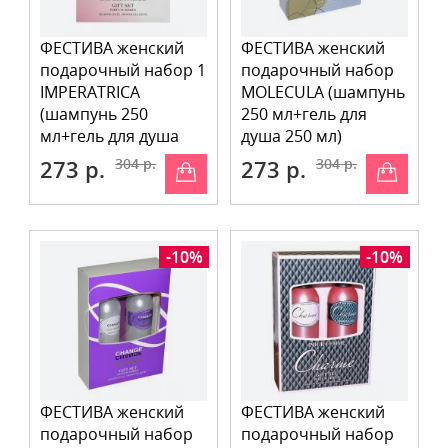
ФЕСТИВА женский
ФЕСТИВА женский
подарочный набор 1
подарочный набор
IMPERATRICA
MOLECULA (шампунь
(шампунь 250
250 мл+гель для
мл+гель для душа
душа 250 мл)
250 мл)
273 р.
304 р.
273 р.
304 р.
-10%
-10%
ФЕСТИВА женский
ФЕСТИВА женский
подарочный набор
подарочный набор