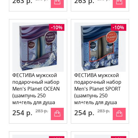
263 р.
263 р.
-10%
-10%
ФЕСТИВА мужской
ФЕСТИВА мужской
подарочный набор
подарочный набор
Men's Planet OCEAN
Men's Planet SPORT
(шампунь 250
(шампунь 250
мл+гель для душа
мл+гель для душа
250 мл)
250 мл)
254 р.
283 р.
254 р.
283 р.