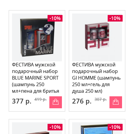
-10%
-10%
ФЕСТИВА мужской
ФЕСТИВА мужской
подарочный набор
подарочный набор
BLUE MARINE SPORT
GI HOMME (шампунь
(шампунь 250
250 мл+гель для
мл+пена для бритья
душа 250 мл)
200 мл)
377 р.
419 р.
276 р.
307 р.
-10%
-10%