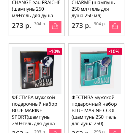
CHANGE eau FRAICHE
CHARME (шампунь
(шампунь 250
250 мл+гель для
мл+гель для душа
душа 250 мл)
250 мл)
273 р.
304 р.
273 р.
304 р.
-10%
-10%
ФЕСТИВА мужской
ФЕСТИВА мужской
подарочный набор
подарочный набор
BLUE MARINE
BLUE MARINE COOL
SPORT(шампунь
(шампунь 250+гель
250+гель для душа
для душа 250)
250)
293 р.
293 р.