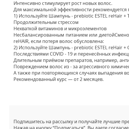
Интенсивно стимулирует рост новых волос.
Для максимальной эффективности рекомендуется 
1) Используйте Шампунь - prebiotic ESTEL reHair +
Продолжительным стрессом
Нехваткой витаминов и микроэлементов
Несбалансированным питанием или диетойСменой с
reHAIR, если потеря волос обусловлена:
2) Используйте Шампунь - prebiotic ESTEL reHair +
Последствиями COVID - 19 и перенесённых инфек
Длительным приёмом препаратов, например, ант
Повреждением волос из - за агрессивного химиче
А также при повторяющихся случаях выпадения в
Рекомендованный курс — от 2 месяцев.
Отзывы
Подпишитесь на рассылку и получайте лучшие пр
Нажав на кнопку “Подписаться”, Вы даете согласи