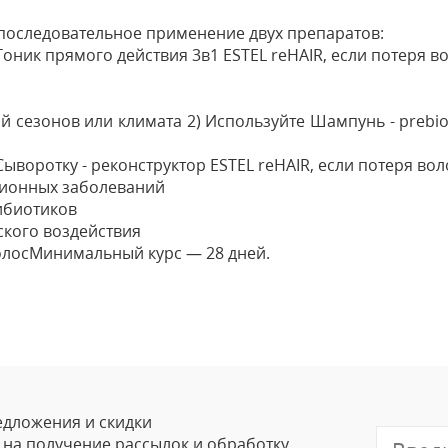
последовательное применение двух препаратов:
 Тоник прямого действия 3в1 ESTEL reHAIR, если потеря в
езонов или климата 2) Используйте Шампунь - prebiotic
 Сыворотку - реконструктор ESTEL reHAIR, если потеря во
ционных заболеваний
ибиотиков
ского воздействия
олосМинимальный курс — 28 дней.
Оставить
Ваше Имя
Email
едложения и скидки
е на получение рассылок и обработку