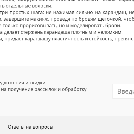
ть отдельные волоски.
о три простых шага: не нажимая сильно на карандаш, 
ри, завершите макияж, проведя по бровям щеточкой, что
не только прорисовывать, но и моделировать брови.
lua делает стержень карандаша плотным и неломким.
, придает карандашу пластичность и стойкость, препятс
Оставить
Ваше Имя
Email
едложения и скидки
ого хороших подарков.
е на получение рассылок и обработку
Отзыв
Ответы на вопросы