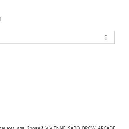
и
андашом для бровей VIVIENNE SABO BROW ARCADE