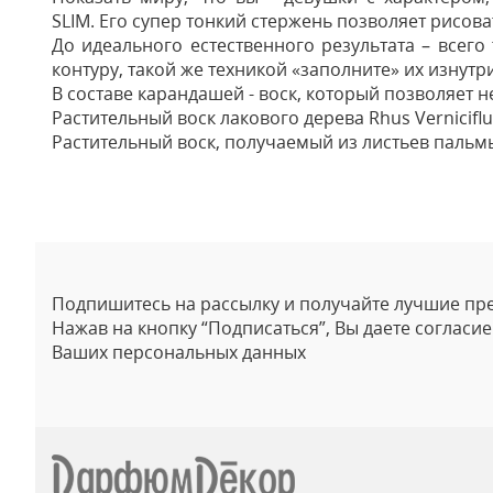
SLIM. Его супер тонкий стержень позволяет рисова
До идеального естественного результата – всег
контуру, такой же техникой «заполните» их изнут
В составе карандашей - воск, который позволяет 
Растительный воск лакового дерева Rhus Vernicif
Растительный воск, получаемый из листьев пальмы
Отзывы
Евгения
15.02.2024
Подпишитесь на рассылку и получайте лучшие пр
Карандаш просто супер. К заказу прислали мн
Нажав на кнопку “Подписаться”, Вы даете согласи
Ваших персональных данных