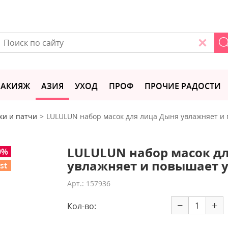
АКИЯЖ
АЗИЯ
УХОД
ПРОФ
ПРОЧИЕ РАДОСТИ
ки и патчи
LULULUN набор масок для лица Дыня увлажняет и 
LULULUN набор масок д
0%
увлажняет и повышает у
st
Арт.: 157936
−
+
Кол-во: