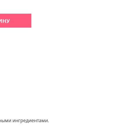
ИНУ
ьными ингредиентами.
 отзыв