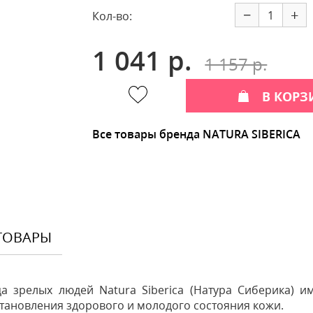
−
+
Кол-во:
1 041 р.
1 157 р.
В КОРЗ
Все товары бренда NATURA SIBERICA
ТОВАРЫ
а зрелых людей Natura Siberica (Натура Сиберика) и
ановления здорового и молодого состояния кожи.