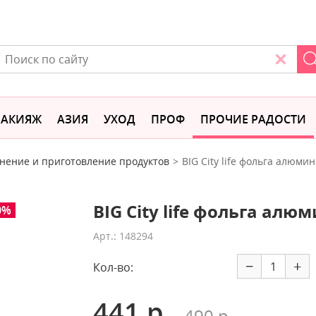
АКИЯЖ
АЗИЯ
УХОД
ПРОФ
ПРОЧИЕ РАДОСТИ
нение и приготовление продуктов
BIG City life фольга алюми
BIG City life фольга алю
0%
Арт.: 148294
−
+
Кол-во:
441 р.
490 р.