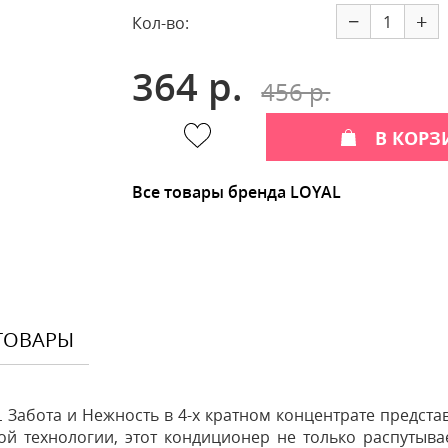
−
+
Кол-во:
364 р.
456 р.
В КОРЗ
Все товары бренда LOYAL
ТОВАРЫ
абота и Нежность в 4-х кратном концентрате представ
й технологии, этот кондиционер не только распутыва